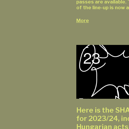
passes are available. 
of the line-up is now
More
Here is the SH
for 2023/24, in
Hungarian acts