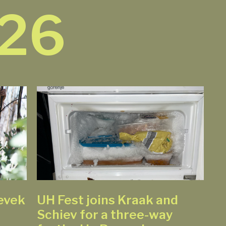
026
nevek
UH Fest joins Kraak and
Schiev for a three-way