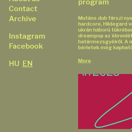
program
Contact
Archive
Mutáns dub fárszi nye
hardcore, Hildegard v
ukrán háború tükrében
Instagram
dreampop az ébrenlét
határmezsgyéiről. A 
Facebook
bérletek még kaphat
More
HU
EN