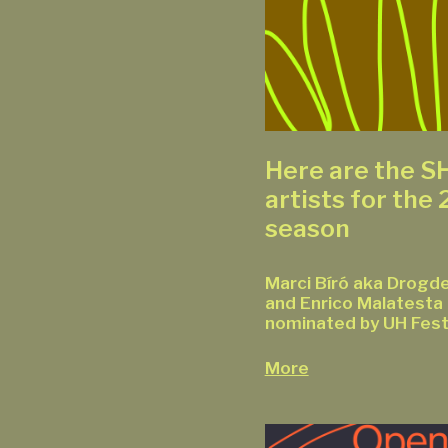
Here are the 
artists for the
season
Marci Bíró aka Drogd
and Enrico Malatesta 
nominated by UH Fest
More