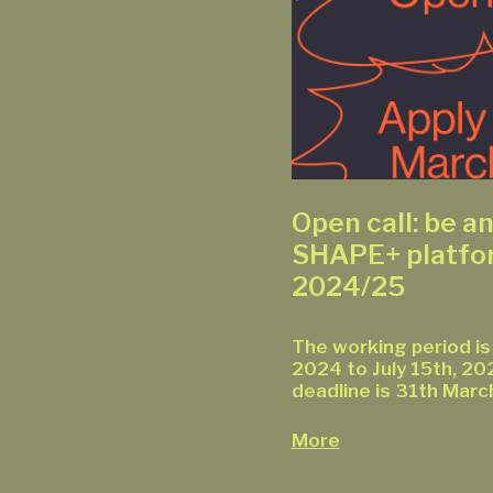
Open call: be an
SHAPE+ platfo
2024/25
The working period is 
2024 to July 15th, 20
deadline is 31th Marc
More