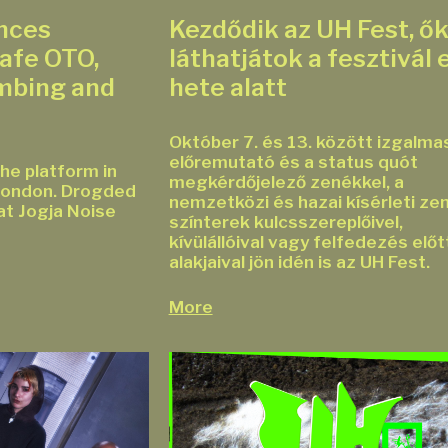
nces
Kezdődik az UH Fest, ő
afe OTO,
láthatjátok a fesztivál 
mbing and
hete alatt
Október 7. és 13. között izgalma
előremutató és a status quót
he platform in
megkérdőjelező zenékkel, a
 London. Drogded
nemzetközi és hazai kísérleti zen
at Jogja Noise
színterek kulcsszereplőivel,
kívülállóival vagy felfedezés előtt
alakjaival jön idén is az UH Fest.
More