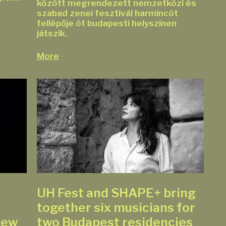
között megrendezett nemzetközi és
szabad zenei fesztivál harmincöt
fellépője öt budapesti helyszínen
játszik.
More
UH Fest and SHAPE+ bring
together six musicians for
new
two Budapest residencies