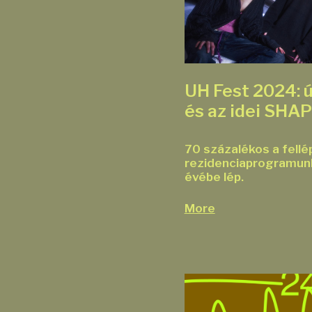
UH Fest 2024: 
és az idei SHA
70 százalékos a fellép
rezidenciaprogramunk
évébe lép.
More