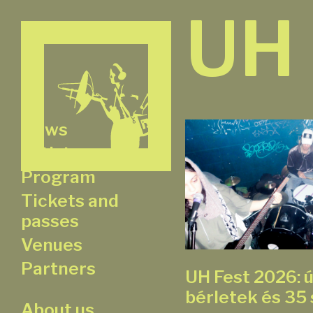
UH
News
Artists
Program
Tickets and
passes
Venues
Partners
UH Fest 2026: ú
bérletek és 35
About us