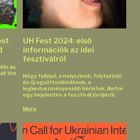
est
UH Fest 2024: első
d
információk az idei
fesztiválról
able as
all the
Négy fellépő, a helyszínek, folytatódó
és új együttműködések, a
legkedvezményesebb bérletek, illetve
egy bejelentés a fesztivál jövőjéről.
More