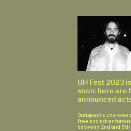
UH Fest 2023 i
soon: here are t
announced act
Budapest's one-week 
free and adventurous
between 2nd and 8th 