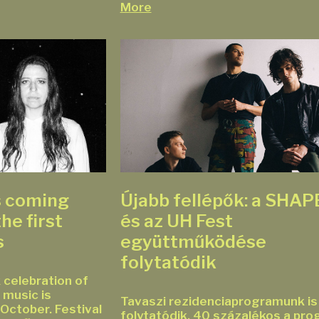
More
s coming
Újabb fellépők: a SHAP
he first
és az UH Fest
s
együttműködése
folytatódik
celebration of
 music is
Tavaszi rezidenciaprogramunk is
October. Festival
folytatódik, 40 százalékos a pro