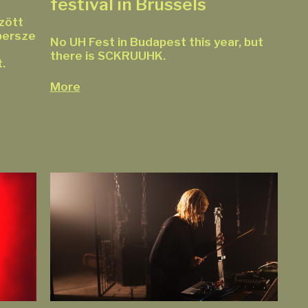
festival in Brussels
zött
persze
No UH Fest in Budapest this year, but
there is SCKRUUHK.
.
More