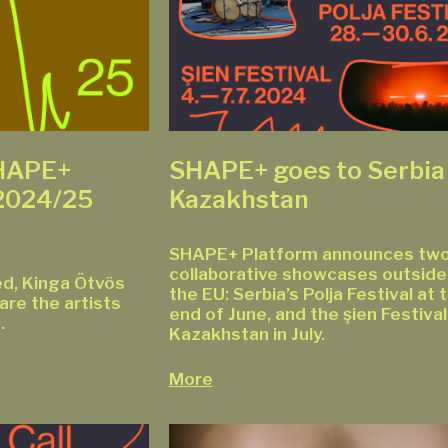
SHAPE+
SHAPE+ goes to Serbia
 2024/25
Kazakhstan
SHAPE+ Platform announces tw
collaborative showcases outside
ed, Kinga Ötvös
the EU: Serbia’s Polja Festival at 
are the artists
end of June, and the şien Festival
.
Kazakhstan in July.
More