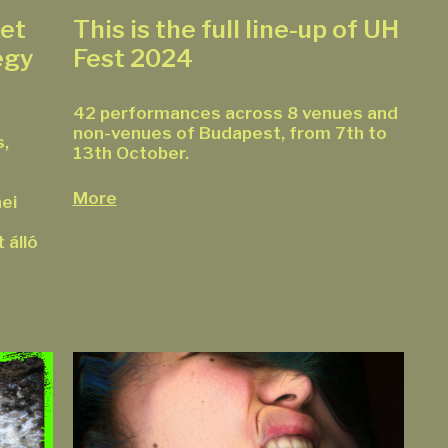
ket
This is the full line-up of UH
egy
Fest 2024
42 performances across 8 venues and
non-venues of Budapest, from 7th to
s,
13th October.
More
ei
 álló