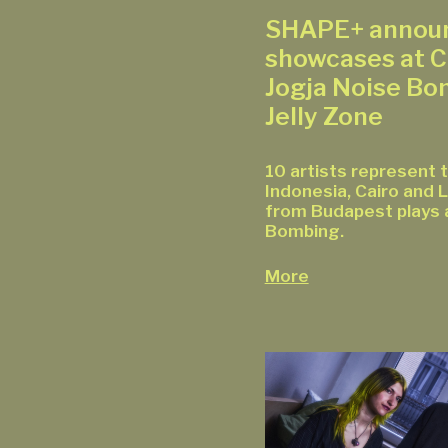
SHAPE+ annou
showcases at C
Jogja Noise Bo
Jelly Zone
10 artists represent t
Indonesia, Cairo and
from Budapest plays 
Bombing.
More