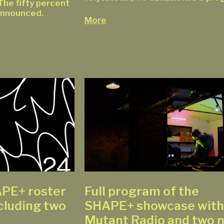
The fifty percent
 announced.
More
APE+ roster
Full program of the
cluding two
SHAPE+ showcase with
Mutant Radio and two 