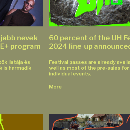
újabb nevek
60 percent of the UH F
PE+ program
2024 line-up announce
ők listája és
Festival passes are already avail
 is harmadik
well as most of the pre-sales for 
individual events.
More