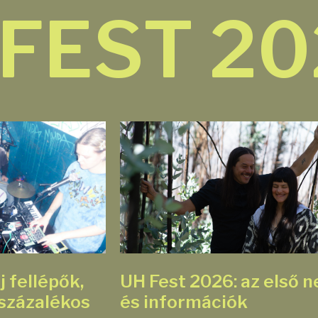
 FEST 2
j fellépők,
UH Fest 2026: az első 
 százalékos
és információk