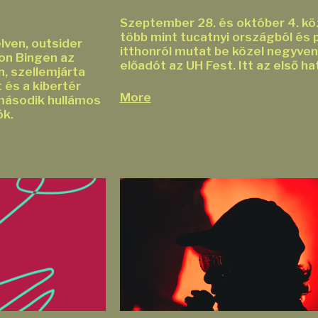
Szeptember 28. és október 4. kö
több mint tucatnyi országból és 
lven, outsider
itthonról mutat be közel negyven
on Bingen az
előadót az UH Fest. Itt az első hat
, szellemjárta
 és a kibertér
More
második hullámos
ók.