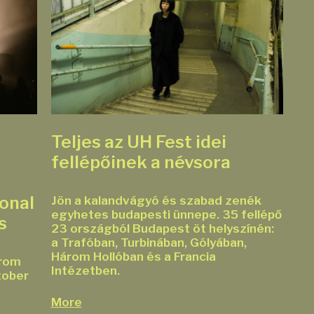
Teljes az UH Fest idei
fellépőinek a névsora
onal
Jön a kalandvágyó és szabad zenék
egyhetes budapesti ünnepe. 35 fellépő
nds
23 országból Budapest öt helyszínén:
a Trafóban, Turbinában, Gólyában,
Három Hollóban és a Francia
from
Intézetben.
tober
More