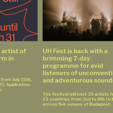
 artist of
UH Fest is back with a
rm in
brimming 7-day
programme for avid
listeners of unconventi
and adventurous sou
from July 15th,
25. Application
h.
The festival will host 35 artists 
23 countries from 2nd to 8th Oc
across five venues of Budapest.