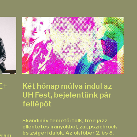
E+
Két hónap múlva indul az
UH Fest, bejelentünk pár
fellépőt
Skandináv temetői folk, free jazz
ellentétes irányokból, zaj, pszichrock
és zsigeri dalok. Az október 2. és 8.
gram.