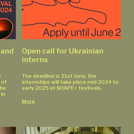
 and
Open call for Ukrainian
interns
o
The deadline is 21st June, the
 of
internships will take place mid 2024 to
the
early 2025 at SHAPE+ festivals.
 in
More